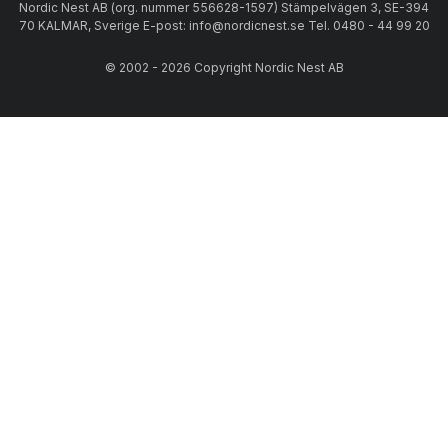
Nordic Nest AB (org. nummer 556628-1597) Stämpelvägen 3, SE-394
70 KALMAR, Sverige E-post: info@nordicnest.se Tel. 0480 - 44 99 20
© 2002 - 2026 Copyright Nordic Nest AB