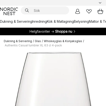
Dukning & Servering
Inredning
Kök & Matlagning
Belysning
Mattor & Te
Helgfavoriter →
Shoppa nu
Dukning & Servering
/
Glas
/
Whiskeyglas & Konjaksglas
/
Authentis Casual tumbler XL 63 cl 4-pack