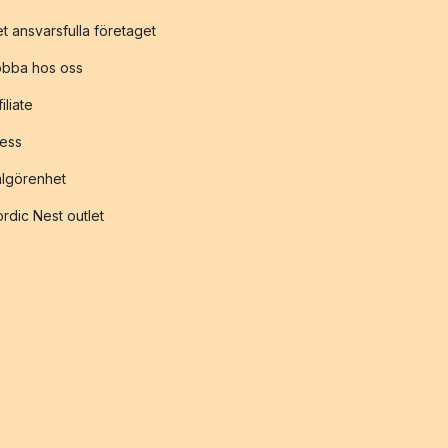
t ansvarsfulla företaget
obba hos oss
filiate
ess
lgörenhet
rdic Nest outlet