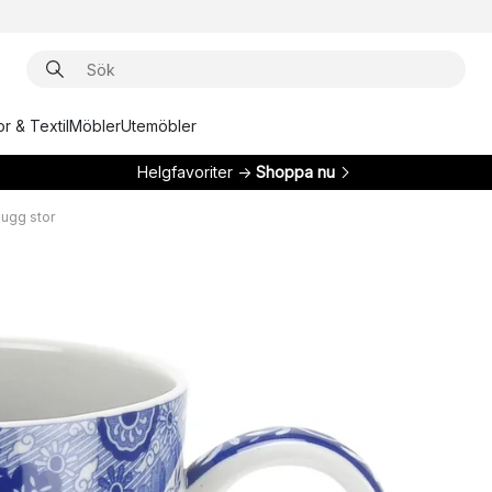
r & Textil
Möbler
Utemöbler
Helgfavoriter →
Shoppa nu
mugg stor