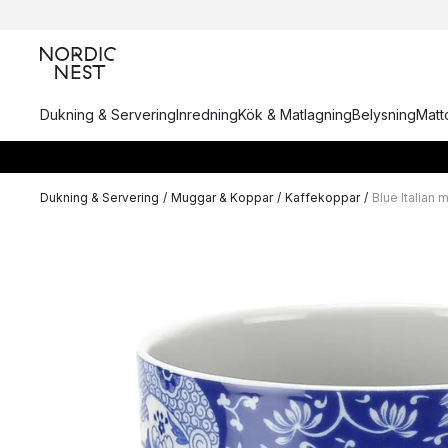
Dukning & Servering
Inredning
Kök & Matlagning
Belysning
Matto
Dukning & Servering
/
Muggar & Koppar
/
Kaffekoppar
/
Blue Italian 