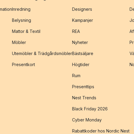
amation
Inredning
Designers
De
Belysning
Kampanjer
J
Mattor & Textil
REA
Af
Möbler
Nyheter
Pr
Utemöbler & Trädgårdsmöbler
Bästsäljare
Vä
Presentkort
Högtider
No
Rum
Presenttips
Nest Trends
Black Friday 2026
Cyber Monday
Rabattkoder hos Nordic Nest