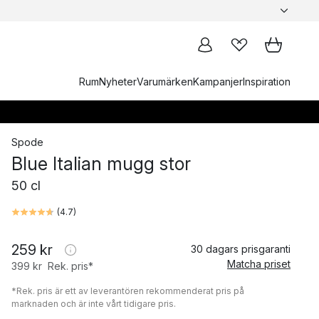
Rum
Nyheter
Varumärken
Kampanjer
Inspiration
Spode
Blue Italian mugg stor
50 cl
(
4.7
)
259 kr
30 dagars prisgaranti
Matcha priset
399 kr
Rek. pris*
*Rek. pris är ett av leverantören rekommenderat pris på
marknaden och är inte vårt tidigare pris.