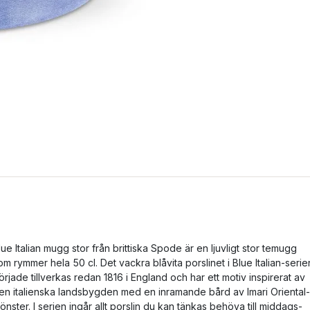
lue Italian mugg stor från brittiska Spode är en ljuvligt stor temugg
om rymmer hela 50 cl. Det vackra blåvita porslinet i Blue Italian-serie
örjade tillverkas redan 1816 i England och har ett motiv inspirerat av
en italienska landsbygden med en inramande bård av Imari Oriental-
önster. I serien ingår allt porslin du kan tänkas behöva till middags-