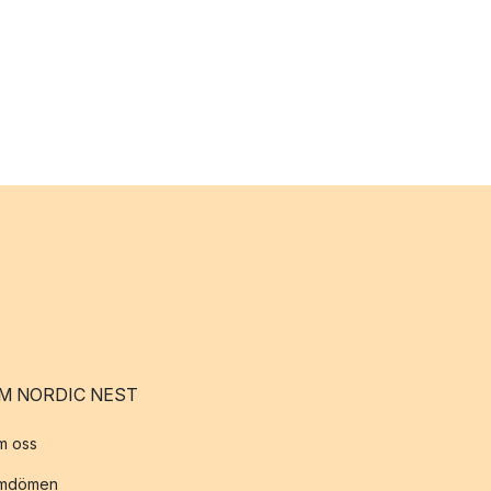
M NORDIC NEST
m oss
mdömen