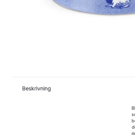
Beskrivning
B
s
b
d
m