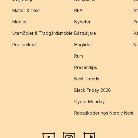
Mattor & Textil
REA
Af
Möbler
Nyheter
Pr
Utemöbler & Trädgårdsmöbler
Bästsäljare
Vä
Presentkort
Högtider
No
Rum
Presenttips
Nest Trends
Black Friday 2026
Cyber Monday
Rabattkoder hos Nordic Nest