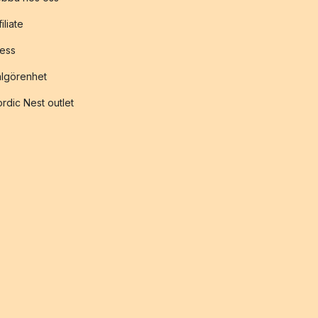
filiate
ess
lgörenhet
rdic Nest outlet