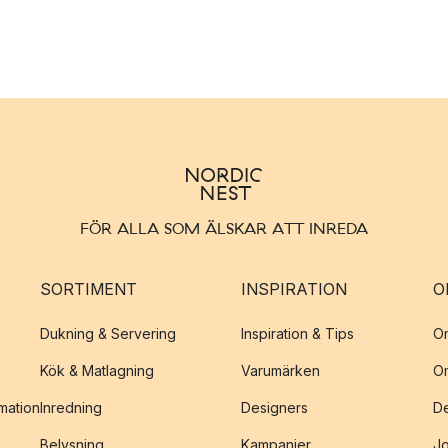
FÖR ALLA SOM ÄLSKAR ATT INREDA
SORTIMENT
INSPIRATION
O
Dukning & Servering
Inspiration & Tips
O
Kök & Matlagning
Varumärken
O
amation
Inredning
Designers
De
Belysning
Kampanjer
J