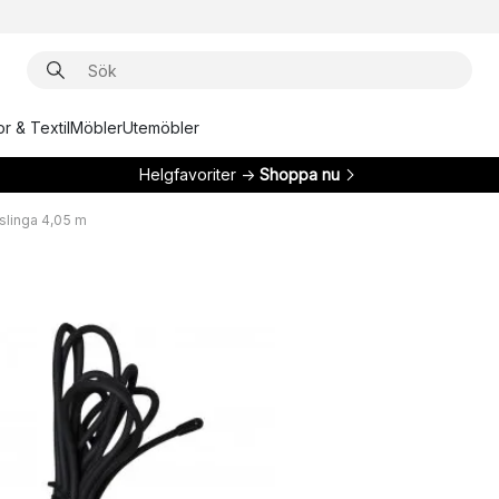
r & Textil
Möbler
Utemöbler
Helgfavoriter →
Shoppa nu
sslinga 4,05 m