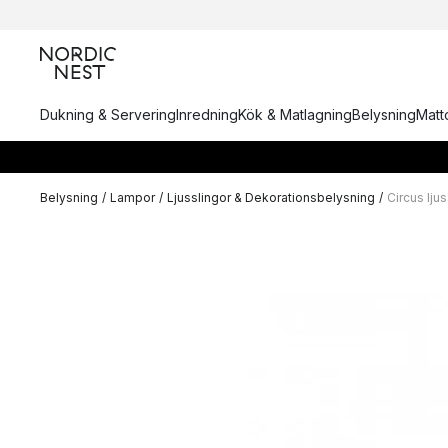
Dukning & Servering
Inredning
Kök & Matlagning
Belysning
Matto
Belysning
/
Lampor
/
Ljusslingor & Dekorationsbelysning
/
Circus lju