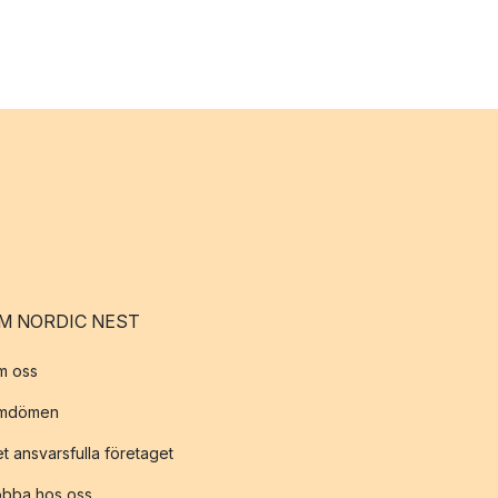
M NORDIC NEST
m oss
mdömen
t ansvarsfulla företaget
obba hos oss