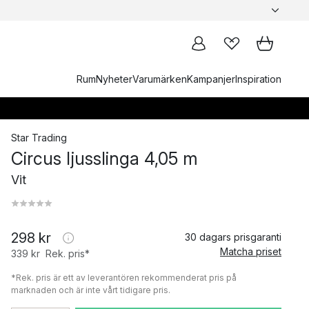
Rum
Nyheter
Varumärken
Kampanjer
Inspiration
Star Trading
Circus ljusslinga 4,05 m
Vit
298 kr
30 dagars prisgaranti
Matcha priset
339 kr
Rek. pris*
*Rek. pris är ett av leverantören rekommenderat pris på
marknaden och är inte vårt tidigare pris.