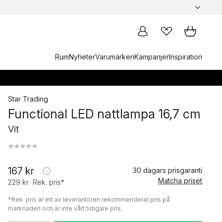
Rum
Nyheter
Varumärken
Kampanjer
Inspiration
Star Trading
Functional LED nattlampa 16,7 cm
Vit
167 kr
30 dagars prisgaranti
Matcha priset
229 kr
Rek. pris*
*Rek. pris är ett av leverantören rekommenderat pris på
marknaden och är inte vårt tidigare pris.