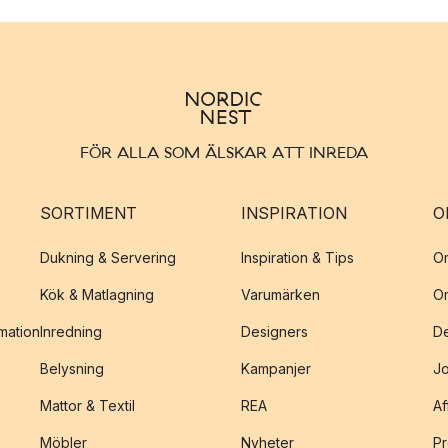
FÖR ALLA SOM ÄLSKAR ATT INREDA
SORTIMENT
INSPIRATION
O
Dukning & Servering
Inspiration & Tips
O
Kök & Matlagning
Varumärken
O
amation
Inredning
Designers
De
Belysning
Kampanjer
J
Mattor & Textil
REA
Af
Möbler
Nyheter
Pr