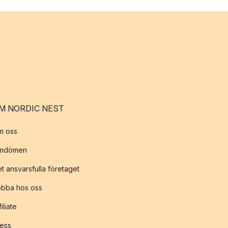
M NORDIC NEST
m oss
mdömen
t ansvarsfulla företaget
obba hos oss
filiate
ess