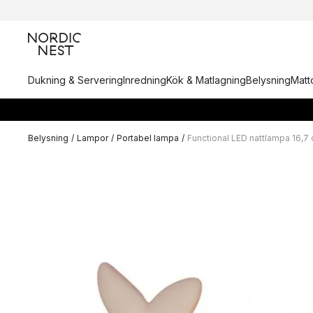
Dukning & Servering
Inredning
Kök & Matlagning
Belysning
Matto
Belysning
/
Lampor
/
Portabel lampa
/
Functional LED nattlampa 16,7