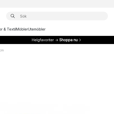
r & Textil
Möbler
Utemöbler
Helgfavoriter →
Shoppa nu
 cm