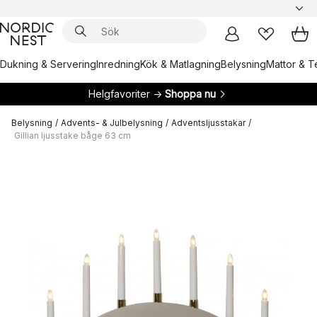
Dukning & Servering
Inredning
Kök & Matlagning
Belysning
Mattor & Te
Helgfavoriter →
Shoppa nu
Belysning
/
Advents- & Julbelysning
/
Adventsljusstakar
/
Gillian ljusstake båge 63 cm