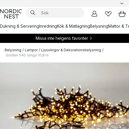
Dukning & Servering
Inredning
Kök & Matlagning
Belysning
Mattor & Te
Missa inte helgens favoriter
Belysning
/
Lampor
/
Ljusslingor & Dekorationsbelysning
/
Golden 540 slinga 10,8 m