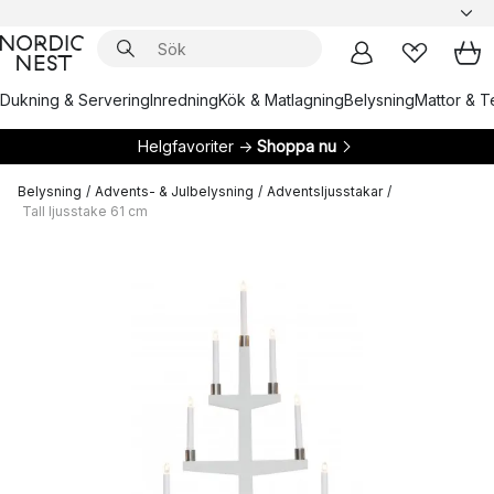
Dukning & Servering
Inredning
Kök & Matlagning
Belysning
Mattor & Te
Helgfavoriter →
Shoppa nu
Belysning
/
Advents- & Julbelysning
/
Adventsljusstakar
/
Tall ljusstake 61 cm