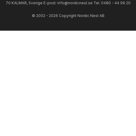
70 KALMAR, Sverige E-post: info@nordicnest.se Tel. 0480 - 44 99 20
© 2002 - 2026 Copyright Nordic Nest AB