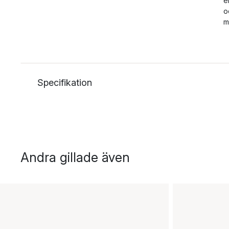
e
o
m
Specifikation
Andra gillade även