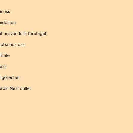
m oss
mdömen
t ansvarsfulla företaget
obba hos oss
filiate
ess
lgörenhet
rdic Nest outlet