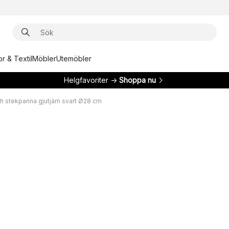
r & Textil
Möbler
Utemöbler
Helgfavoriter →
Shoppa nu
h stekpanna gjutjärn svart Ø28 cm