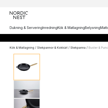
Dukning & Servering
Inredning
Kök & Matlagning
Belysning
Matto
Kök & Matlagning
/
Stekpannor & Kokkärl
/
Stekpanna
/
Buster & Punc