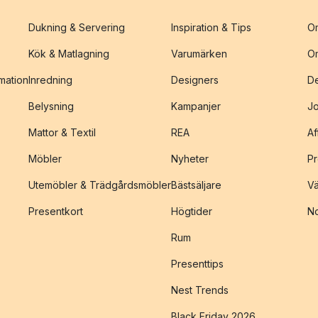
Dukning & Servering
Inspiration & Tips
O
Kök & Matlagning
Varumärken
O
amation
Inredning
Designers
De
Belysning
Kampanjer
J
Mattor & Textil
REA
Af
Möbler
Nyheter
Pr
Utemöbler & Trädgårdsmöbler
Bästsäljare
Vä
Presentkort
Högtider
No
Rum
Presenttips
Nest Trends
Black Friday 2026