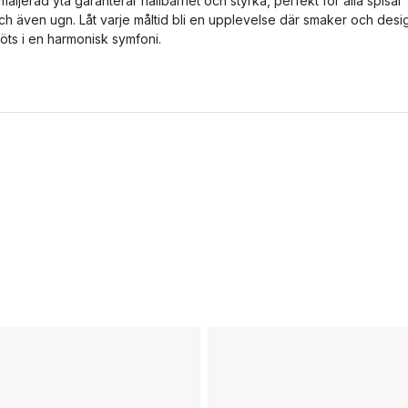
maljerad yta garanterar hållbarhet och styrka, perfekt för alla spisar
ch även ugn. Låt varje måltid bli en upplevelse där smaker och desi
öts i en harmonisk symfoni.