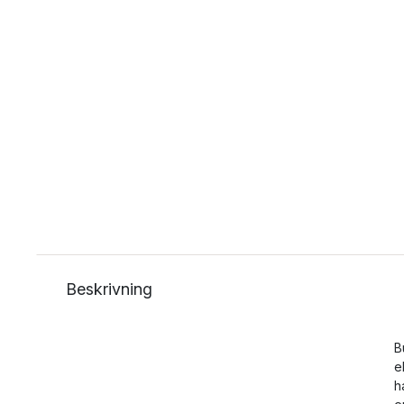
Beskrivning
B
e
h