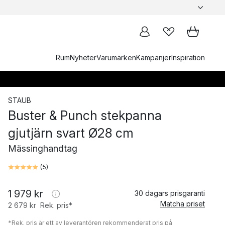
Rum
Nyheter
Varumärken
Kampanjer
Inspiration
STAUB
Buster & Punch stekpanna
gjutjärn svart Ø28 cm
Mässinghandtag
(
5
)
1 979 kr
30 dagars prisgaranti
Matcha priset
2 679 kr
Rek. pris*
*Rek. pris är ett av leverantören rekommenderat pris på