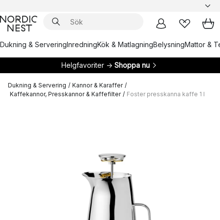
Dukning & Servering
Inredning
Kök & Matlagning
Belysning
Mattor & Te
Helgfavoriter →
Shoppa nu
Dukning & Servering
/
Kannor & Karaffer
/
Kaffekannor, Presskannor & Kaffefilter
/
Foster presskanna kaffe 1 l