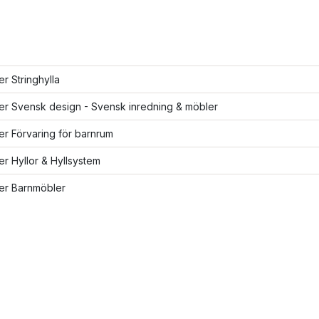
er Stringhylla
ler Svensk design - Svensk inredning & möbler
ler Förvaring för barnrum
ler Hyllor & Hyllsystem
ler Barnmöbler