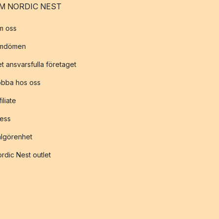
M NORDIC NEST
m oss
mdömen
t ansvarsfulla företaget
obba hos oss
filiate
ess
lgörenhet
rdic Nest outlet