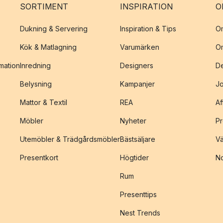
SORTIMENT
INSPIRATION
O
Dukning & Servering
Inspiration & Tips
O
Kök & Matlagning
Varumärken
O
amation
Inredning
Designers
De
Belysning
Kampanjer
J
Mattor & Textil
REA
Af
Möbler
Nyheter
Pr
Utemöbler & Trädgårdsmöbler
Bästsäljare
Vä
Presentkort
Högtider
No
Rum
Presenttips
Nest Trends