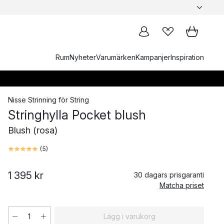
Rum
Nyheter
Varumärken
Kampanjer
Inspiration
Nisse Strinning
för
String
Stringhylla Pocket blush
Blush (rosa)
(
5
)
1 395 kr
30 dagars prisgaranti
Matcha priset
Lägg i varukorg