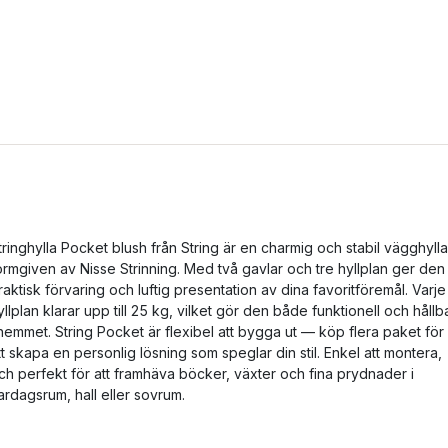
tringhylla Pocket blush från String är en charmig och stabil vägghylla
ormgiven av Nisse Strinning. Med två gavlar och tre hyllplan ger den
raktisk förvaring och luftig presentation av dina favoritföremål. Varje
yllplan klarar upp till 25 kg, vilket gör den både funktionell och hållb
 hemmet. String Pocket är flexibel att bygga ut — köp flera paket för
tt skapa en personlig lösning som speglar din stil. Enkel att montera,
ch perfekt för att framhäva böcker, växter och fina prydnader i
ardagsrum, hall eller sovrum.