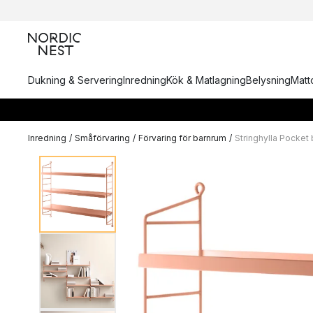
Dukning & Servering
Inredning
Kök & Matlagning
Belysning
Matto
Inredning
/
Småförvaring
/
Förvaring för barnrum
/
Stringhylla Pocket 