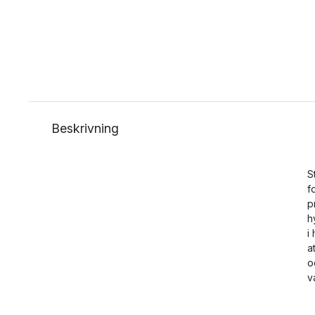
Beskrivning
S
f
p
h
i
a
o
v