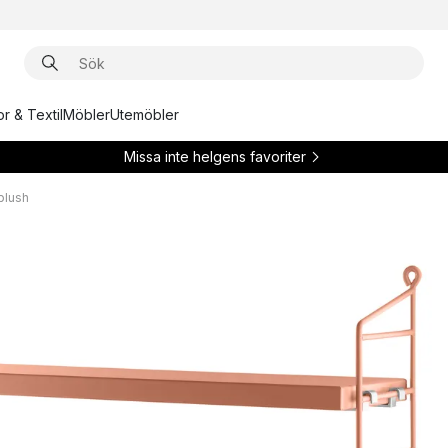
r & Textil
Möbler
Utemöbler
Missa inte helgens favoriter
blush