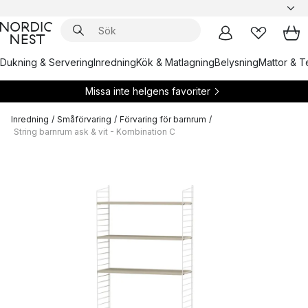
Dukning & Servering
Inredning
Kök & Matlagning
Belysning
Mattor & Te
Missa inte helgens favoriter
Inredning
/
Småförvaring
/
Förvaring för barnrum
/
String barnrum ask & vit - Kombination C