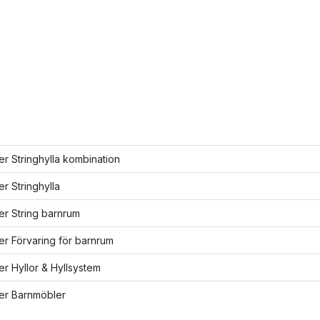
ler Stringhylla kombination
er Stringhylla
ler String barnrum
ler Förvaring för barnrum
ler Hyllor & Hyllsystem
ler Barnmöbler