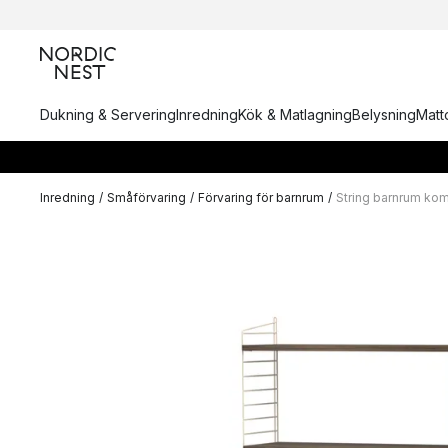
Dukning & Servering
Inredning
Kök & Matlagning
Belysning
Matto
Inredning
/
Småförvaring
/
Förvaring för barnrum
/
String barnrum kom