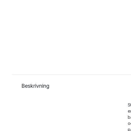
Beskrivning
S
e
b
o
p