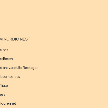
M NORDIC NEST
m oss
mdömen
t ansvarsfulla företaget
obba hos oss
filiate
ess
lgörenhet