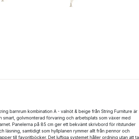
tring barnrum kombination A - valnöt & beige från String Furniture är
n smart, golvmonterad förvaring och arbetsplats som växer med
arnet. Panelerna på 85 cm ger ett bekvämt skrivbord för ritstunder
ch läsning, samtidigt som hyllplanen rymmer allt från pennor och
apper till favoritböcker. Det luftiga systemet håller ordning utan att ta