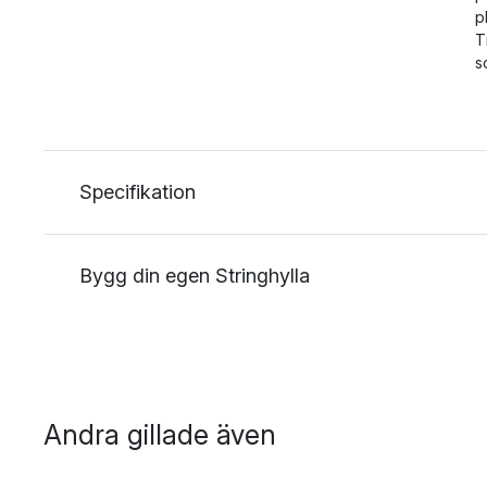
p
T
s
Specifikation
Bygg din egen Stringhylla
Andra gillade även