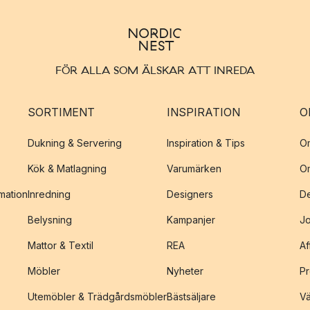
FÖR ALLA SOM ÄLSKAR ATT INREDA
SORTIMENT
INSPIRATION
O
Dukning & Servering
Inspiration & Tips
O
Kök & Matlagning
Varumärken
O
amation
Inredning
Designers
De
Belysning
Kampanjer
J
Mattor & Textil
REA
Af
Möbler
Nyheter
Pr
Utemöbler & Trädgårdsmöbler
Bästsäljare
Vä