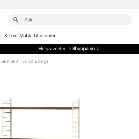
r & Textil
Möbler
Utemöbler
Helgfavoriter →
Shoppa nu
bination A - valnöt & beige