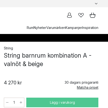
Rum
Nyheter
Varumärken
Kampanjer
Inspiration
String
String barnrum kombination A -
valnöt & beige
4 270 kr
30 dagars prisgaranti
Matcha priset
Lägg i varukorg