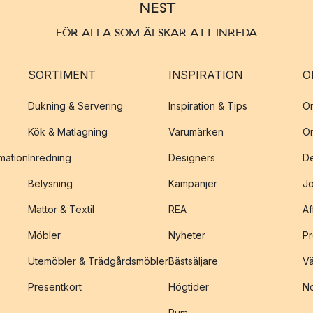
FÖR ALLA SOM ÄLSKAR ATT INREDA
SORTIMENT
INSPIRATION
O
Dukning & Servering
Inspiration & Tips
O
Kök & Matlagning
Varumärken
O
amation
Inredning
Designers
De
Belysning
Kampanjer
J
Mattor & Textil
REA
Af
Möbler
Nyheter
Pr
Utemöbler & Trädgårdsmöbler
Bästsäljare
Vä
Presentkort
Högtider
No
Rum