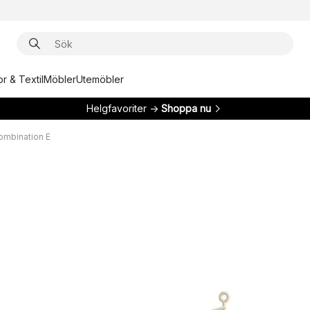
r & Textil
Möbler
Utemöbler
Helgfavoriter →
Shoppa nu
Kombination E