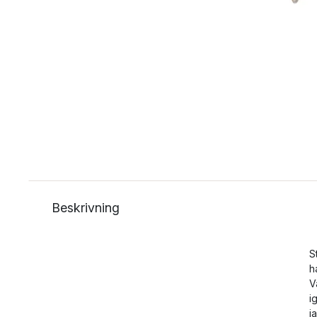
Beskrivning
S
h
V
i
j