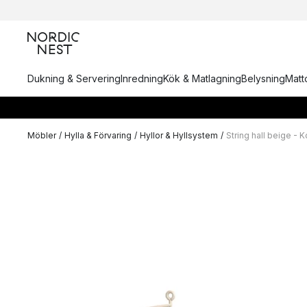
Dukning & Servering
Inredning
Kök & Matlagning
Belysning
Matto
Möbler
/
Hylla & Förvaring
/
Hyllor & Hyllsystem
/
String hall beige - 