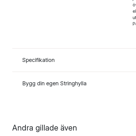
ö
e
u
P
Specifikation
Bygg din egen Stringhylla
Andra gillade även