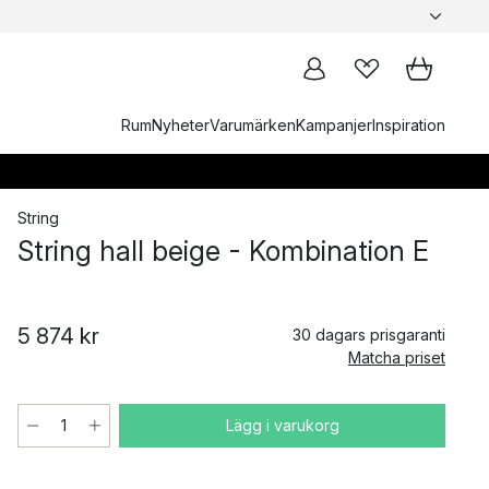
Rum
Nyheter
Varumärken
Kampanjer
Inspiration
String
String hall beige - Kombination E
5 874 kr
30 dagars prisgaranti
Matcha priset
Lägg i varukorg