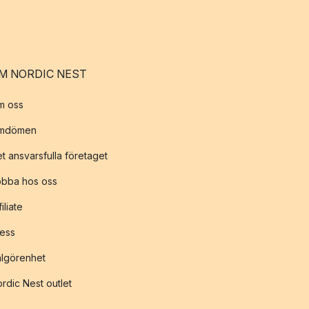
M NORDIC NEST
m oss
mdömen
t ansvarsfulla företaget
obba hos oss
filiate
ess
lgörenhet
rdic Nest outlet