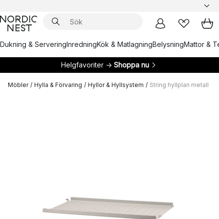
Dukning & Servering
Inredning
Kök & Matlagning
Belysning
Mattor & Te
Helgfavoriter →
Shoppa nu
Möbler
/
Hylla & Förvaring
/
Hyllor & Hyllsystem
/
String hyllplan metall