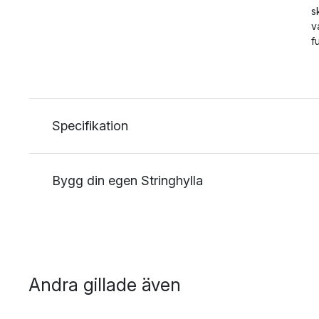
s
v
f
Specifikation
Bygg din egen Stringhylla
Andra gillade även