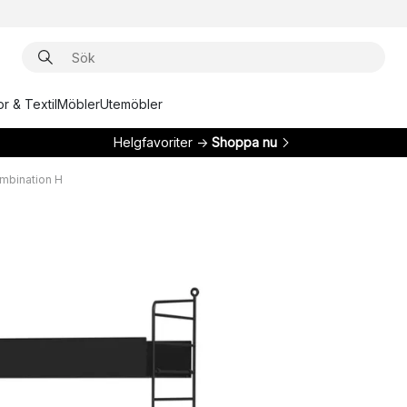
r & Textil
Möbler
Utemöbler
Helgfavoriter →
Shoppa nu
Kombination H