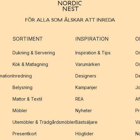
FÖR ALLA SOM ÄLSKAR ATT INREDA
SORTIMENT
INSPIRATION
O
Dukning & Servering
Inspiration & Tips
O
Kök & Matlagning
Varumärken
O
amation
Inredning
Designers
De
Belysning
Kampanjer
J
Mattor & Textil
REA
Af
Möbler
Nyheter
Pr
Utemöbler & Trädgårdsmöbler
Bästsäljare
Vä
Presentkort
Högtider
No