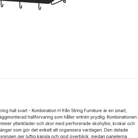
tring hall svart - Kombination H från String Furniture är en smart,
äggmonterad hallförvaring som håller entrén prydlig. Kombinationen
ymmer ytterkläder och skor med perforerade skohyllor, krokar och
tänger som gör det enkelt att organisera vardagen. Den delade
ösningen ger luftig känsla och god överblick, medan panelerna