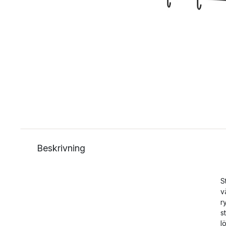
Beskrivning
S
v
r
s
l