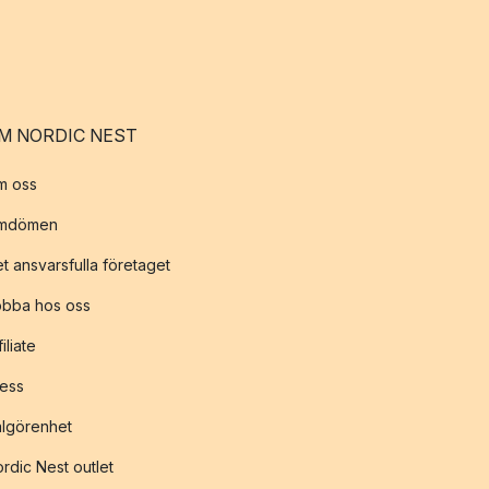
M NORDIC NEST
m oss
mdömen
t ansvarsfulla företaget
obba hos oss
filiate
ess
lgörenhet
rdic Nest outlet