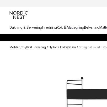
Dukning & Servering
Inredning
Kök & Matlagning
Belysning
Matto
Möbler
/
Hylla & Förvaring
/
Hyllor & Hyllsystem
/
String hall svart - 