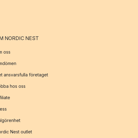
M NORDIC NEST
m oss
mdömen
t ansvarsfulla företaget
obba hos oss
filiate
ess
lgörenhet
rdic Nest outlet