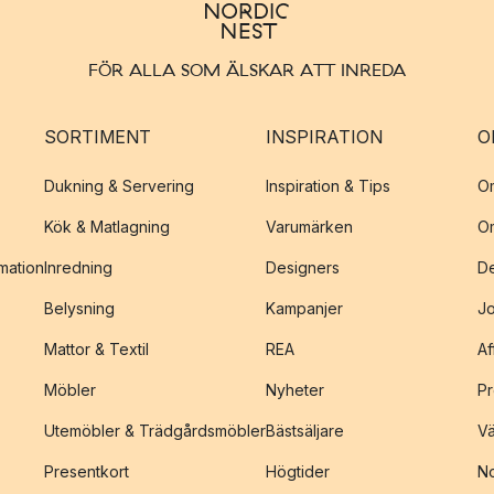
FÖR ALLA SOM ÄLSKAR ATT INREDA
SORTIMENT
INSPIRATION
O
Dukning & Servering
Inspiration & Tips
O
Kök & Matlagning
Varumärken
O
amation
Inredning
Designers
De
Belysning
Kampanjer
J
Mattor & Textil
REA
Af
Möbler
Nyheter
Pr
Utemöbler & Trädgårdsmöbler
Bästsäljare
Vä
Presentkort
Högtider
No