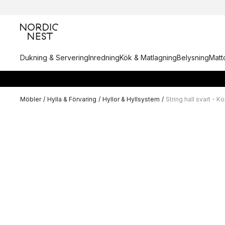
Dukning & Servering
Inredning
Kök & Matlagning
Belysning
Matto
Möbler
/
Hylla & Förvaring
/
Hyllor & Hyllsystem
/
String hall svart - K