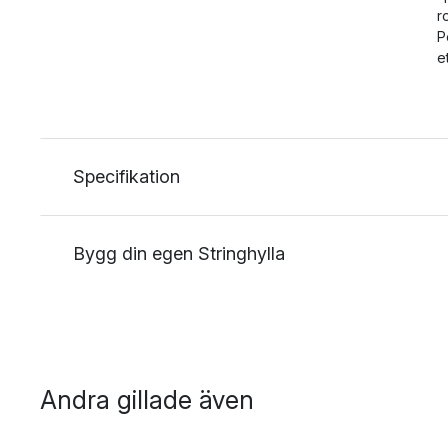
r
P
e
Specifikation
Bygg din egen Stringhylla
Andra gillade även