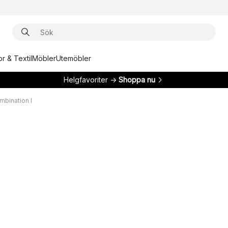
r & Textil
Möbler
Utemöbler
Helgfavoriter →
Shoppa nu
ombination I