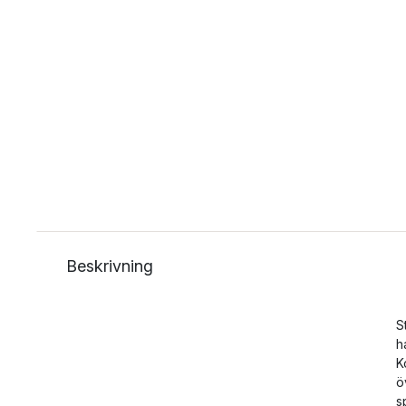
Beskrivning
S
h
K
ö
s