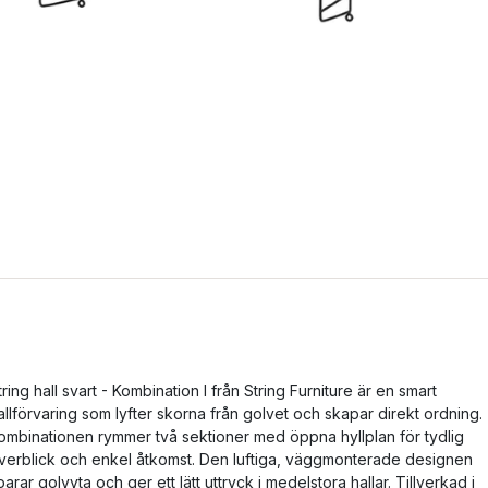
tring hall svart - Kombination I från String Furniture är en smart
allförvaring som lyfter skorna från golvet och skapar direkt ordning.
ombinationen rymmer två sektioner med öppna hyllplan för tydlig
verblick och enkel åtkomst. Den luftiga, väggmonterade designen
parar golvyta och ger ett lätt uttryck i medelstora hallar. Tillverkad i