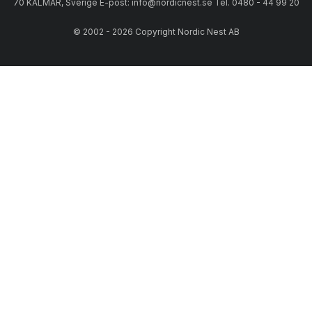
70 KALMAR, Sverige E-post: info@nordicnest.se Tel. 0480 - 44 99 20
© 2002 - 2026 Copyright Nordic Nest AB