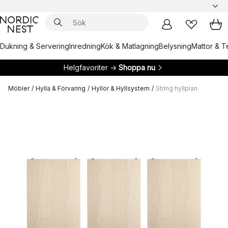
Dukning & Servering
Inredning
Kök & Matlagning
Belysning
Mattor & Te
Helgfavoriter →
Shoppa nu
Möbler
/
Hylla & Förvaring
/
Hyllor & Hyllsystem
/
String hyllplan