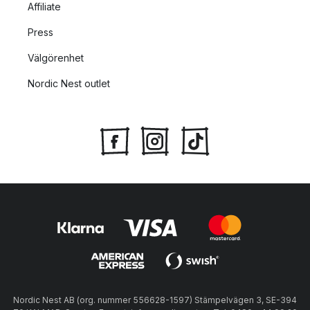
Affiliate
Press
Välgörenhet
Nordic Nest outlet
Nordic Nest AB (org. nummer 556628-1597) Stämpelvägen 3, SE-394