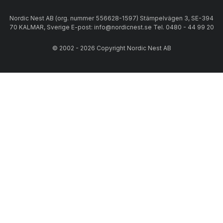
Nordic Nest AB (org. nummer 556628-1597) Stämpelvägen 3, SE-394
70 KALMAR, Sverige E-post: info@nordicnest.se Tel. 0480 - 44 99 20
© 2002 - 2026 Copyright Nordic Nest AB