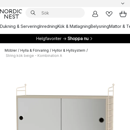
Dukning & Servering
Inredning
Kök & Matlagning
Belysning
Mattor & Te
Helgfavoriter →
Shoppa nu
Möbler
/
Hylla & Förvaring
/
Hyllor & Hyllsystem
/
String kök beige - Kombination A