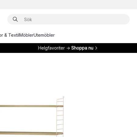
r & Textil
Möbler
Utemöbler
Helgfavoriter →
Shoppa nu