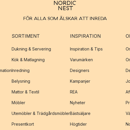
FÖR ALLA SOM ÄLSKAR ATT INREDA
SORTIMENT
INSPIRATION
O
Dukning & Servering
Inspiration & Tips
O
Kök & Matlagning
Varumärken
O
amation
Inredning
Designers
De
Belysning
Kampanjer
J
Mattor & Textil
REA
Af
Möbler
Nyheter
Pr
Utemöbler & Trädgårdsmöbler
Bästsäljare
Vä
Presentkort
Högtider
No