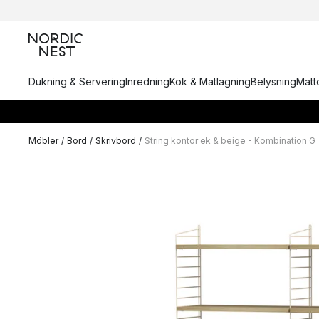
Dukning & Servering
Inredning
Kök & Matlagning
Belysning
Matto
Möbler
/
Bord
/
Skrivbord
/
String kontor ek & beige - Kombination G