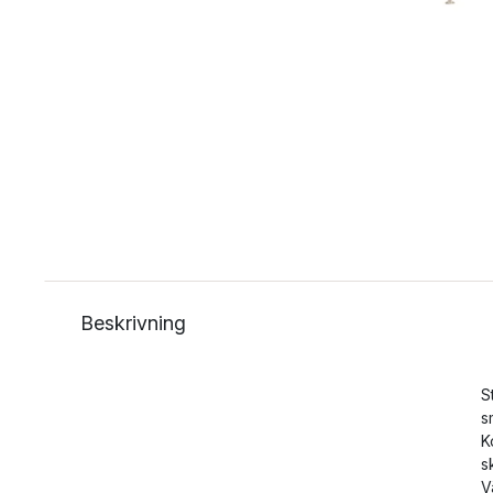
Beskrivning
S
s
K
s
V