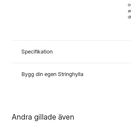
o
a
d
Specifikation
Bygg din egen Stringhylla
Andra gillade även