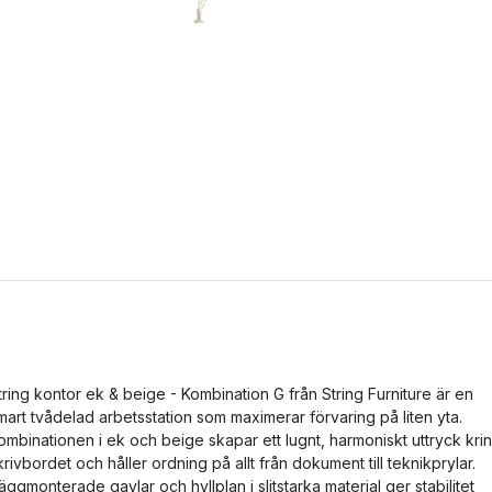
tring kontor ek & beige - Kombination G från String Furniture är en
mart tvådelad arbetsstation som maximerar förvaring på liten yta.
ombinationen i ek och beige skapar ett lugnt, harmoniskt uttryck kri
krivbordet och håller ordning på allt från dokument till teknikprylar.
äggmonterade gavlar och hyllplan i slitstarka material ger stabilitet