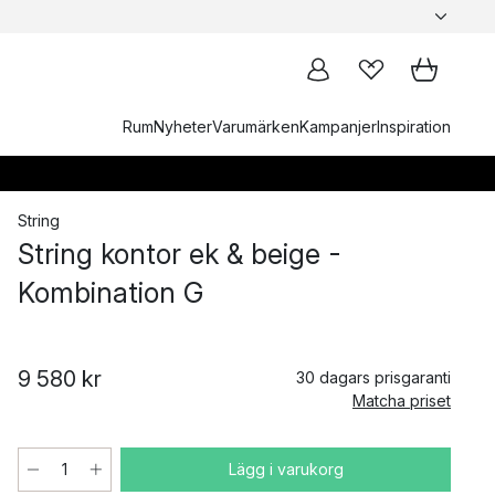
Rum
Nyheter
Varumärken
Kampanjer
Inspiration
String
String kontor ek & beige -
Kombination G
9 580 kr
30 dagars prisgaranti
Matcha priset
Lägg i varukorg