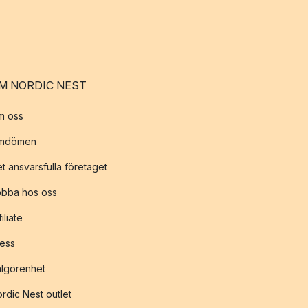
M NORDIC NEST
m oss
mdömen
t ansvarsfulla företaget
obba hos oss
filiate
ess
lgörenhet
rdic Nest outlet