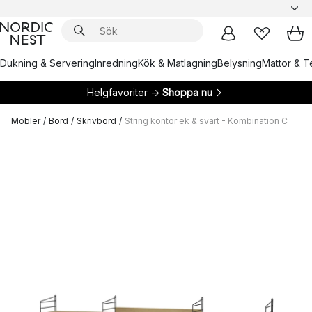
Dukning & Servering
Inredning
Kök & Matlagning
Belysning
Mattor & Te
Helgfavoriter →
Shoppa nu
Möbler
/
Bord
/
Skrivbord
/
String kontor ek & svart - Kombination C