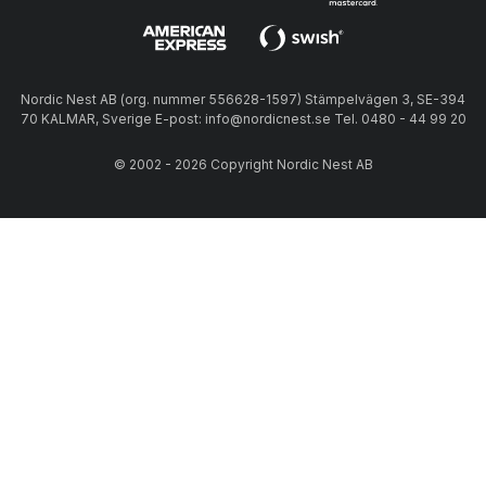
Nordic Nest AB (org. nummer 556628-1597) Stämpelvägen 3, SE-394
70 KALMAR, Sverige E-post: info@nordicnest.se Tel. 0480 - 44 99 20
© 2002 - 2026 Copyright Nordic Nest AB