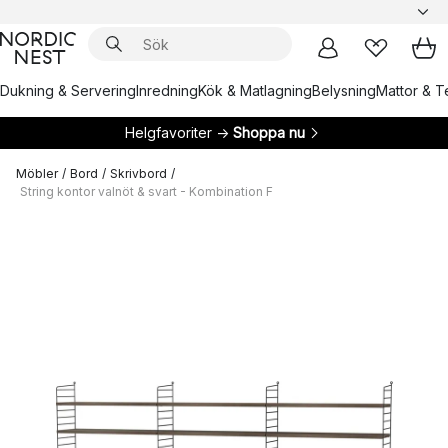
Dukning & Servering
Inredning
Kök & Matlagning
Belysning
Mattor & Te
Helgfavoriter →
Shoppa nu
Möbler
/
Bord
/
Skrivbord
/
String kontor valnöt & svart - Kombination F