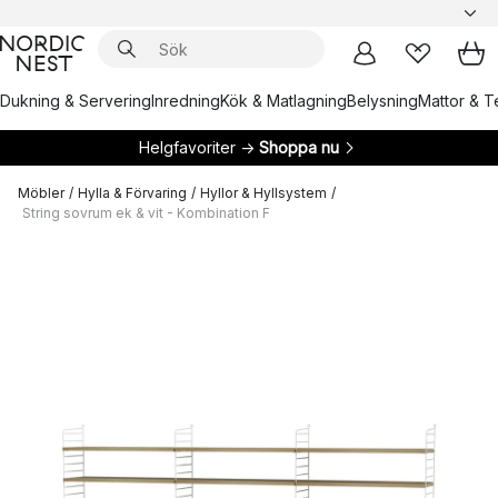
Dukning & Servering
Inredning
Kök & Matlagning
Belysning
Mattor & Te
Helgfavoriter →
Shoppa nu
Möbler
/
Hylla & Förvaring
/
Hyllor & Hyllsystem
/
String sovrum ek & vit - Kombination F