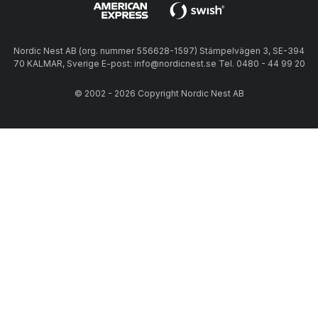
Nordic Nest AB (org. nummer 556628-1597) Stämpelvägen 3, SE-394
70 KALMAR, Sverige E-post: info@nordicnest.se Tel. 0480 - 44 99 20
© 2002 - 2026 Copyright Nordic Nest AB