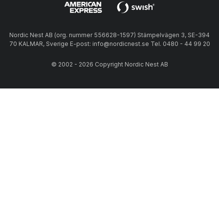
Nordic Nest AB (org. nummer 556628-1597) Stämpelvägen 3, SE-394
70 KALMAR, Sverige E-post: info@nordicnest.se Tel. 0480 - 44 99 20
© 2002 - 2026 Copyright Nordic Nest AB