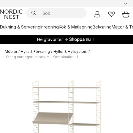
Dukning & Servering
Inredning
Kök & Matlagning
Belysning
Mattor & Te
Helgfavoriter →
Shoppa nu
Möbler
/
Hylla & Förvaring
/
Hyllor & Hyllsystem
/
String vardagsrum beige - Kombination H