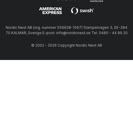
Nordic Nest AB (org. nummer 556628-1597) Stämpelvägen 3, SE-394
70 KALMAR, Sverige E-post: info@nordicnest.se Tel. 0480 - 44 99 20
© 2002 - 2026 Copyright Nordic Nest AB