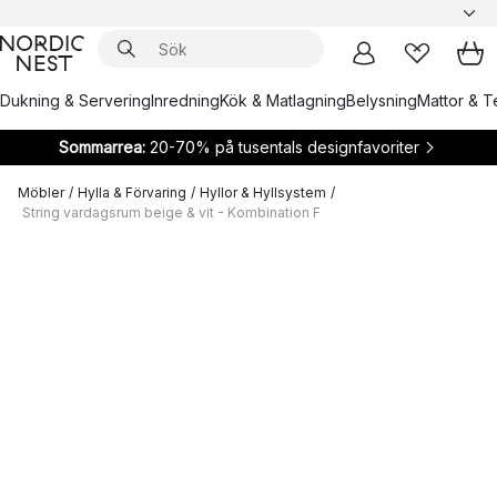
Dukning & Servering
Inredning
Kök & Matlagning
Belysning
Mattor & Te
Sommarrea:
20-70% på tusentals designfavoriter
Möbler
/
Hylla & Förvaring
/
Hyllor & Hyllsystem
/
String vardagsrum beige & vit - Kombination F