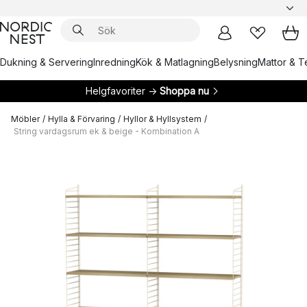
Dukning & Servering
Inredning
Kök & Matlagning
Belysning
Mattor & Te
Helgfavoriter →
Shoppa nu
Möbler
/
Hylla & Förvaring
/
Hyllor & Hyllsystem
/
String vardagsrum ek & beige - Kombination A