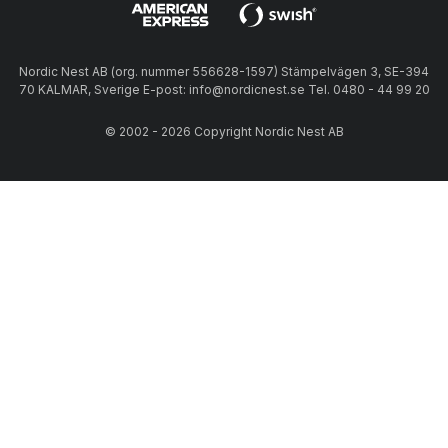
Nordic Nest AB (org. nummer 556628-1597) Stämpelvägen 3, SE-394
70 KALMAR, Sverige E-post: info@nordicnest.se Tel. 0480 - 44 99 20
© 2002 - 2026 Copyright Nordic Nest AB