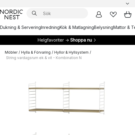
Dukning & Servering
Inredning
Kök & Matlagning
Belysning
Mattor & Te
Helgfavoriter →
Shoppa nu
Möbler
/
Hylla & Förvaring
/
Hyllor & Hyllsystem
/
String vardagsrum ek & vit - Kombination N