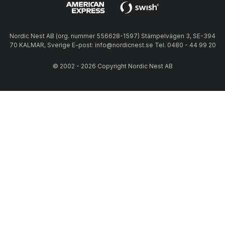
Nordic Nest AB (org. nummer 556628-1597) Stämpelvägen 3, SE-394
70 KALMAR, Sverige E-post: info@nordicnest.se Tel. 0480 - 44 99 20
© 2002 - 2026 Copyright Nordic Nest AB