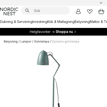
Dukning & Servering
Inredning
Kök & Matlagning
Belysning
Mattor & Te
Helgfavoriter →
Shoppa nu
Belysning
/
Lampor
/
Golvlampa
/
Dynamo golvlampa