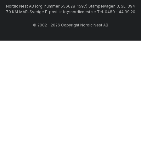
Nordic Nest AB (org. nummer 556628-1597) Stämpelvägen 3, SE-394
70 KALMAR, Sverige E-post: info@nordicnest.se Tel. 0480 - 44 99 20
© 2002 - 2026 Copyright Nordic Nest AB