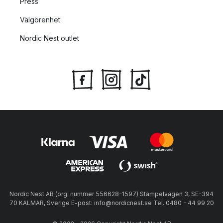
Press
Välgörenhet
Nordic Nest outlet
Nordic Nest AB (org. nummer 556628-1597) Stämpelvägen 3, SE-394
70 KALMAR, Sverige E-post: info@nordicnest.se Tel. 0480 - 44 99 20