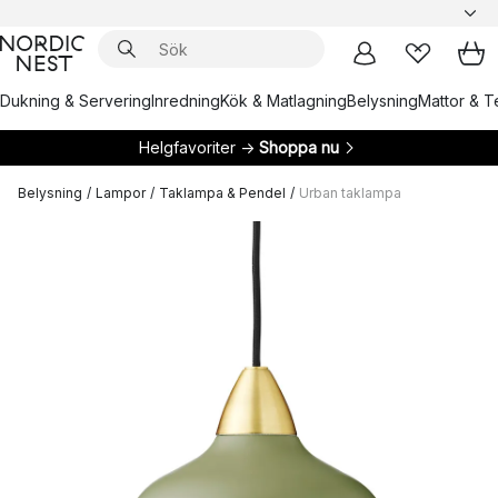
Dukning & Servering
Inredning
Kök & Matlagning
Belysning
Mattor & Te
Helgfavoriter →
Shoppa nu
Belysning
/
Lampor
/
Taklampa & Pendel
/
Urban taklampa