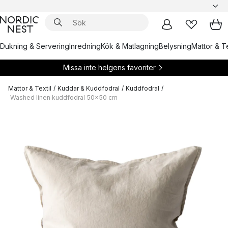
Dukning & Servering
Inredning
Kök & Matlagning
Belysning
Mattor & Te
Missa inte helgens favoriter
Mattor & Textil
/
Kuddar & Kuddfodral
/
Kuddfodral
/
Washed linen kuddfodral 50x50 cm