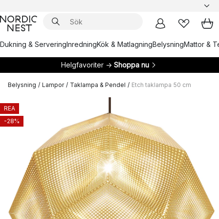
Dukning & Servering
Inredning
Kök & Matlagning
Belysning
Mattor & Te
Helgfavoriter →
Shoppa nu
Belysning
/
Lampor
/
Taklampa & Pendel
/
Etch taklampa 50 cm
REA
-28%