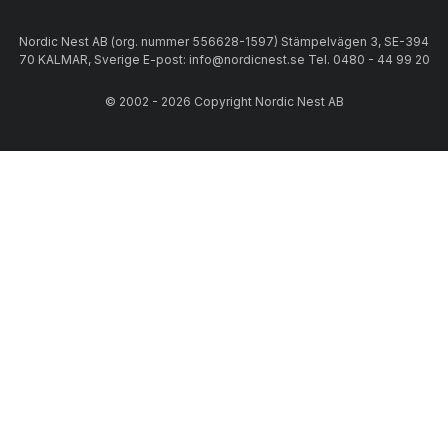
Nordic Nest AB (org. nummer 556628-1597) Stämpelvägen 3, SE-394
70 KALMAR, Sverige E-post: info@nordicnest.se Tel. 0480 - 44 99 20
© 2002 - 2026 Copyright Nordic Nest AB