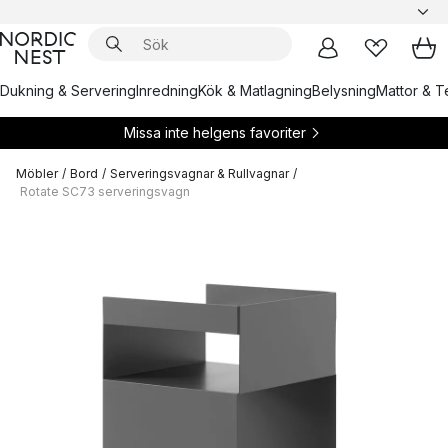
Dukning & Servering
Inredning
Kök & Matlagning
Belysning
Mattor & Te
Missa inte helgens favoriter
Möbler
/
Bord
/
Serveringsvagnar & Rullvagnar
/
Rotate SC73 serveringsvagn