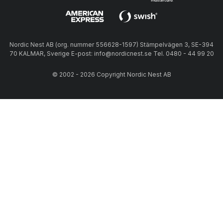
Nordic Nest AB (org. nummer 556628-1597) Stämpelvägen 3, SE-394
70 KALMAR, Sverige E-post: info@nordicnest.se Tel. 0480 - 44 99 20
© 2002 - 2026 Copyright Nordic Nest AB