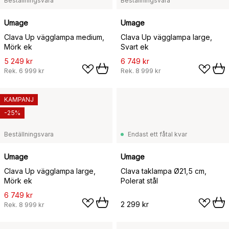
Beställningsvara
Beställningsvara
Umage
Umage
Clava Up vägglampa medium,
Clava Up vägglampa large,
Mörk ek
Svart ek
5 249 kr
6 749 kr
Rek.
6 999 kr
Rek.
8 999 kr
KAMPANJ
-25%
Beställningsvara
Endast ett fåtal kvar
Umage
Umage
Clava Up vägglampa large,
Clava taklampa Ø21,5 cm,
Mörk ek
Polerat stål
6 749 kr
2 299 kr
Rek.
8 999 kr