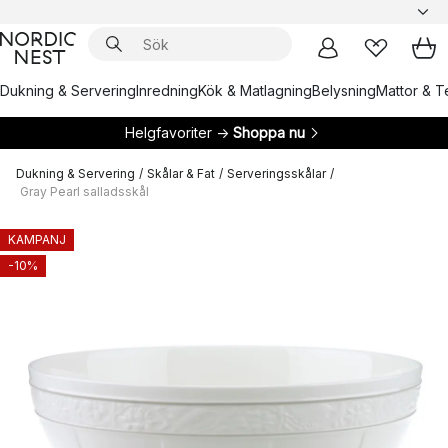
Dukning & Servering
Inredning
Kök & Matlagning
Belysning
Mattor & Te
Helgfavoriter →
Shoppa nu
Dukning & Servering
/
Skålar & Fat
/
Serveringsskålar
/
Gray Pearl salladsskål
KAMPANJ
-10%