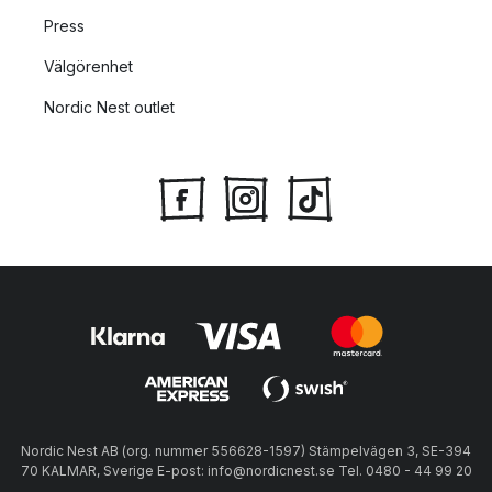
Press
Välgörenhet
Nordic Nest outlet
Nordic Nest AB (org. nummer 556628-1597) Stämpelvägen 3, SE-394
70 KALMAR, Sverige E-post: info@nordicnest.se Tel. 0480 - 44 99 20