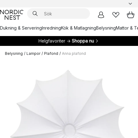
Dukning & Servering
Inredning
Kök & Matlagning
Belysning
Mattor & Te
Helgfavoriter →
Shoppa nu
Belysning
/
Lampor
/
Plafond
/
Anna plafond