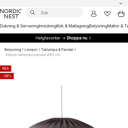
Dukning & Servering
Inredning
Kök & Matlagning
Belysning
Mattor & Te
Helgfavoriter →
Shoppa nu
Belysning
/
Lampor
/
Taklampa & Pendel
/
Ellipse taklampa pendel Ø65 cm
REA
-28%