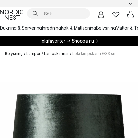
Dukning & Servering
Inredning
Kök & Matlagning
Belysning
Mattor & Te
Helgfavoriter →
Shoppa nu
Belysning
/
Lampor
/
Lampskärmar
/
Lola lampskärm Ø33 cm