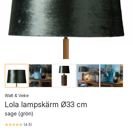
Watt & Veke
Lola lampskärm Ø33 cm
sage (grön)
(
4.5
)