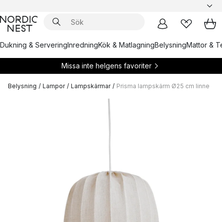
Dukning & Servering
Inredning
Kök & Matlagning
Belysning
Mattor & Te
Missa inte helgens favoriter
Belysning
/
Lampor
/
Lampskärmar
/
Prisma lampskärm Ø25 cm linne