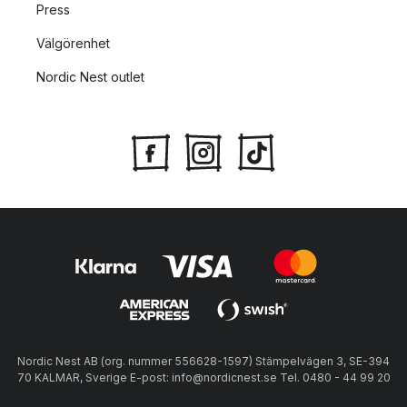
Press
Välgörenhet
Nordic Nest outlet
Nordic Nest AB (org. nummer 556628-1597) Stämpelvägen 3, SE-394
70 KALMAR, Sverige E-post: info@nordicnest.se Tel. 0480 - 44 99 20