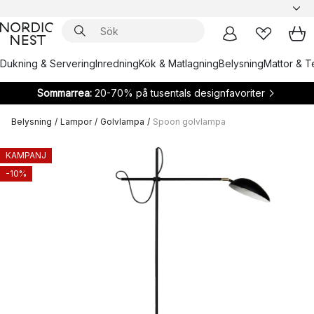
Dukning & Servering
Inredning
Kök & Matlagning
Belysning
Mattor & Te
Sommarrea:
20-70% på tusentals designfavoriter
Belysning
/
Lampor
/
Golvlampa
/
Spoon golvlampa
KAMPANJ
-10%