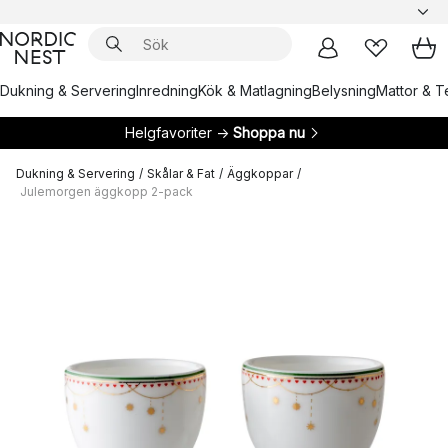
Dukning & Servering
Inredning
Kök & Matlagning
Belysning
Mattor & Te
Helgfavoriter →
Shoppa nu
Dukning & Servering
/
Skålar & Fat
/
Äggkoppar
/
Julemorgen äggkopp 2-pack