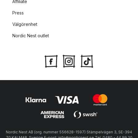
Affiliate
Press
Välgörenhet
Nordic Nest outlet
Nordic Nest AB (org. nummer 556628-1597) Stämpelvägen 3, SE-394
70 KALMAR, Sverige E-post: info@nordicnest.se Tel. 0480 - 44 99 20