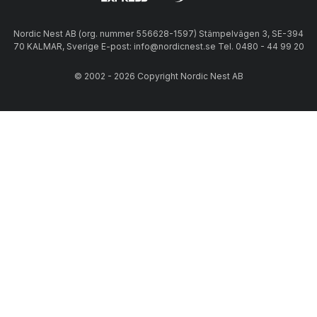
Nordic Nest AB (org. nummer 556628-1597) Stämpelvägen 3, SE-394
70 KALMAR, Sverige E-post: info@nordicnest.se Tel. 0480 - 44 99 20
© 2002 - 2026 Copyright Nordic Nest AB