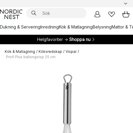
Dukning & Servering
Inredning
Kök & Matlagning
Belysning
Mattor & Te
Helgfavoriter →
Shoppa nu
Kök & Matlagning
/
Köksredskap
/
Vispar
/
Profi Plus ballongvisp 25 cm