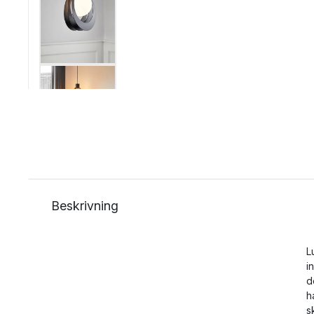
Beskrivning
L
i
d
h
s