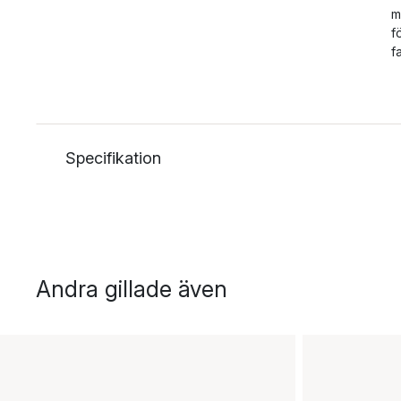
m
f
f
Specifikation
Andra gillade även