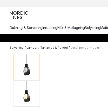
Dukning & Servering
Inredning
Kök & Matlagning
Belysning
Matto
Belysning
/
Lampor
/
Taklampa & Pendel
/
Lunar pendel medium