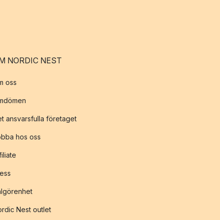
M NORDIC NEST
m oss
mdömen
t ansvarsfulla företaget
obba hos oss
filiate
ess
lgörenhet
rdic Nest outlet