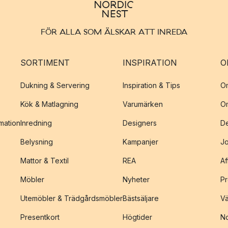
FÖR ALLA SOM ÄLSKAR ATT INREDA
SORTIMENT
INSPIRATION
O
Dukning & Servering
Inspiration & Tips
O
Kök & Matlagning
Varumärken
O
amation
Inredning
Designers
De
Belysning
Kampanjer
J
Mattor & Textil
REA
Af
Möbler
Nyheter
Pr
Utemöbler & Trädgårdsmöbler
Bästsäljare
Vä
Presentkort
Högtider
No