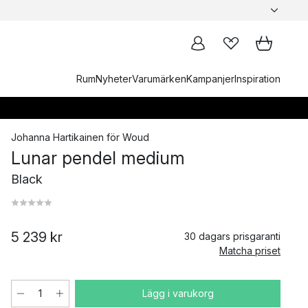
Rum
Nyheter
Varumärken
Kampanjer
Inspiration
Johanna Hartikainen
för
Woud
Lunar pendel medium
Black
5 239 kr
30 dagars prisgaranti
Matcha priset
Lägg i varukorg