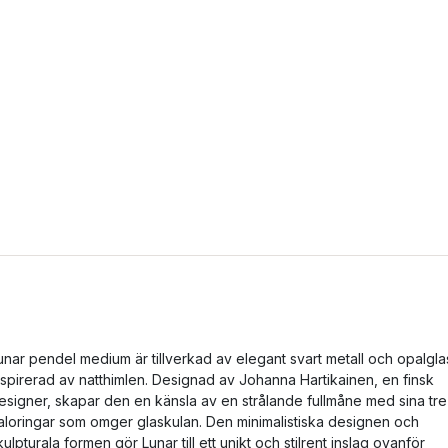
unar pendel medium är tillverkad av elegant svart metall och opalgla
nspirerad av natthimlen. Designad av Johanna Hartikainen, en finsk
esigner, skapar den en känsla av en strålande fullmåne med sina tre
aloringar som omger glaskulan. Den minimalistiska designen och
kulpturala formen gör Lunar till ett unikt och stilrent inslag ovanför