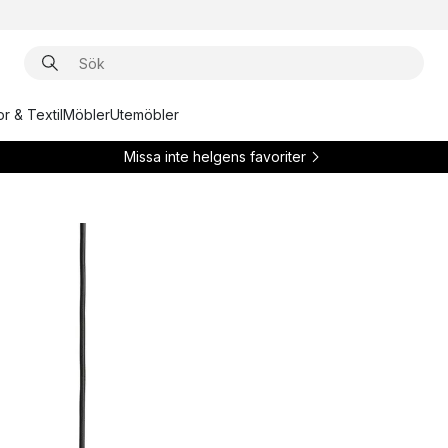
r & Textil
Möbler
Utemöbler
Missa inte helgens favoriter