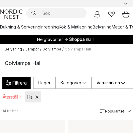
Dukning & Servering
Inredning
Kök & Matlagning
Belysning
Mattor & Te
Helgfavoriter →
Shoppa nu
Belysning
/
Lampor
/
Golvlampa
/
Golvlampa Hall
Golvlampa Hall
Filtrera
I lager
Kategorier
Varumärken
Återställ
Hall
14
träffar
Popularitet