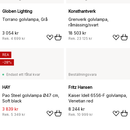
Globen Lighting
Konsthantverk
Torrano golvlampa, Grå
Grenverk golvlampa,
råmässing/svart
3 054 kr
18 503 kr
Rek.
4 699 kr
Rek.
23 125 kr
REA
-28%
Endast ett fåtal kvar
Beställningsvara
HAY
Fritz Hansen
Pao Steel golvlampa Ø47 cm,
Kaiser Idell 6556-F golvlampa,
Soft black
Venetian red
3 839 kr
8 244 kr
Rek.
5 349 kr
Rek.
10 999 kr