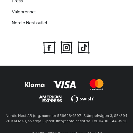
Press
Välgörenhet
Nordic Nest outlet
Nordic Nest AB (org. nummer 556628-1597) Stämpelvägen 3, SE-394
70 KALMAR, Sverige E-post: info@nordicnest.se Tel. 0480 - 44 99 20