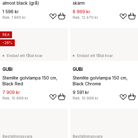
almost black (grå)
skärm
1 596 kr
8 969 kr
Rek.
1 995 kr
Rek.
12 470 kr
REA
-28%
Endast ett fåtal kvar
Endast ett fåtal kvar
GUBI
GUBI
Stemlite golvlampa 150 cm,
Stemlite golvlampa 150 cm,
Black Red
Black Chrome
7 909 kr
9 591 kr
Rek.
10 999 kr
Rek.
10 999 kr
Beställningsvara
Beställningsvara