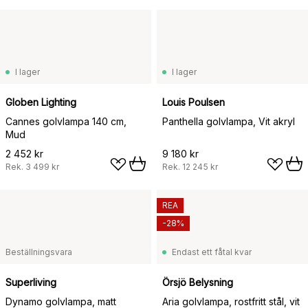
I lager
I lager
Globen Lighting
Louis Poulsen
Cannes golvlampa 140 cm,
Panthella golvlampa, Vit akryl
Mud
2 452 kr
9 180 kr
Rek.
3 499 kr
Rek.
12 245 kr
REA
-28%
Beställningsvara
Endast ett fåtal kvar
Superliving
Örsjö Belysning
Dynamo golvlampa, matt
Aria golvlampa, rostfritt stål, vit