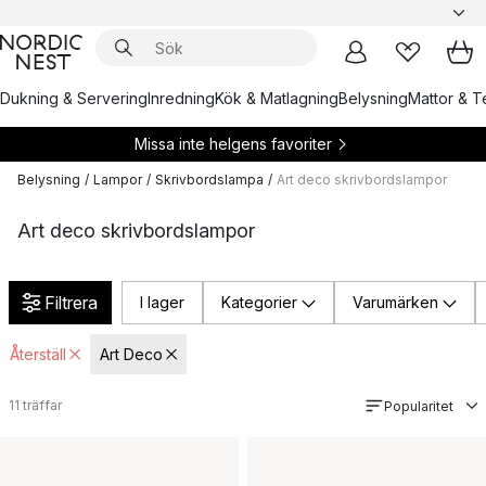
Dukning & Servering
Inredning
Kök & Matlagning
Belysning
Mattor & Te
Missa inte helgens favoriter
Belysning
/
Lampor
/
Skrivbordslampa
/
Art deco skrivbordslampor
Art deco skrivbordslampor
Filtrera
I lager
Kategorier
Varumärken
Återställ
Art Deco
11
träffar
Popularitet