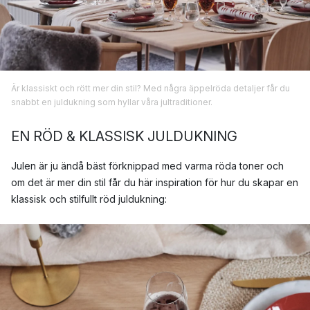
Är klassiskt och rött mer din stil? Med några äppelröda detaljer får du
snabbt en juldukning som hyllar våra jultraditioner.
EN RÖD & KLASSISK JULDUKNING
Julen är ju ändå bäst förknippad med varma röda toner och
om det är mer din stil får du här inspiration för hur du skapar en
klassisk och stilfullt röd juldukning: