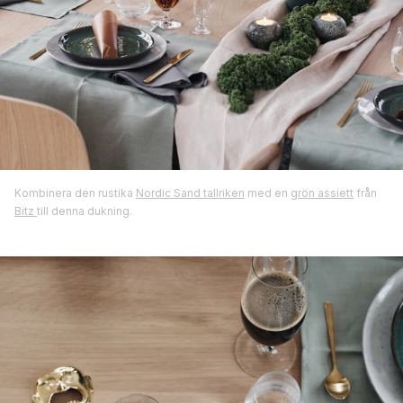
Kombinera den rustika
Nordic Sand tallriken
med en
grön assiett
från
Bitz
till denna dukning.