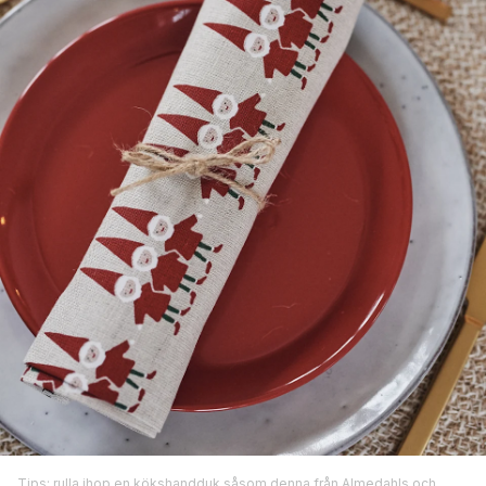
Tips: rulla ihop en kökshandduk såsom
denna
från
Almedahls
och