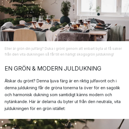
Eller är grön din julfärg? Duka i grönt genom att enbart byta ut få saker
från den vita dukningen så får till en härligt skogsgrön juldukning!
EN GRÖN & MODERN JULDUKNING
Älskar du grönt? Denna ljuva färg är en riktig julfavorit och i
denna juldukning får de gröna tonerna ta över för en sagolik
och harmonisk dukning som samtidigt känns modern och
nytänkande. Här är delarna du byter ut från den neutrala, vita
juldukningen för en grön istället: