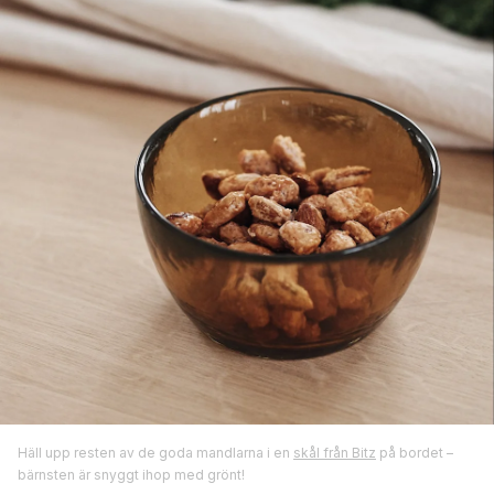
Häll upp resten av de goda mandlarna i en
skål från Bitz
på bordet –
bärnsten är snyggt ihop med grönt!