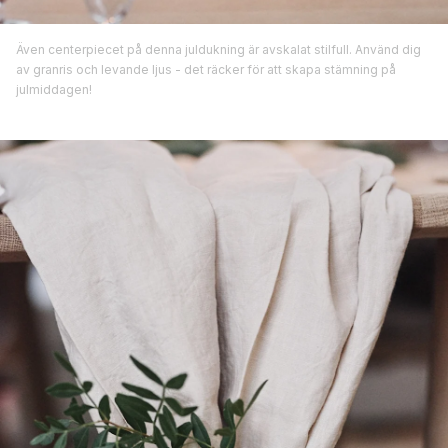
Även centerpiecet på denna juldukning är avskalat stilfull. Använd dig
av granris och levande ljus - det räcker för att skapa stämning på
julmiddagen!