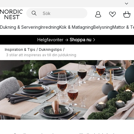
Dukning & Servering
Inredning
Kök & Matlagning
Belysning
Mattor & Te
Helgfavoriter →
Shoppa nu
Inspiration & Tips
/
Dukningstips
/
3 stilar att inspireras av till din juldukning