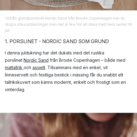
Utifrån grundporslinet Nordic Sand från Broste Copenhagen kan du
skapa olika juldukningar men det är lika fint att duka med hela serien till
jul!
1. PORSLINET - NORDIC SAND SOM GRUND
I denna juldukning har det dukats med det rustika
porslinet
Nordic Sand
från Broste Copenhagen – både med
mattallrik
och
assiett
. Tillsammans med en enkel, vit
linneservett och festliga bestick i mässing får du snabbt ett
tallrikskuvert som känns modernt, enkelt och frostigt som en
vinterdag.