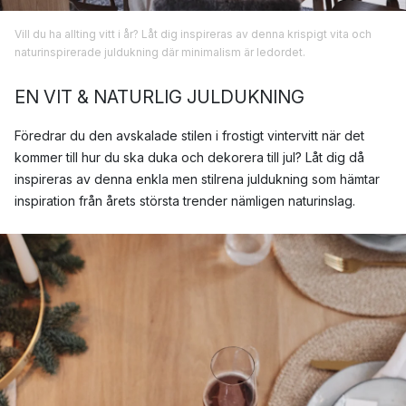
Vill du ha allting vitt i år? Låt dig inspireras av denna krispigt vita och
naturinspirerade juldukning där minimalism är ledordet.
EN VIT & NATURLIG JULDUKNING
Föredrar du den avskalade stilen i frostigt vintervitt när det
kommer till hur du ska duka och dekorera till jul? Låt dig då
inspireras av denna enkla men stilrena juldukning som hämtar
inspiration från årets största trender nämligen naturinslag.