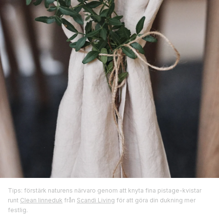
Tips: förstärk naturens närvaro genom att knyta fina pistage-kvistar
runt
Clean linneduk
från
Scandi Living
för att göra din dukning mer
festlig.