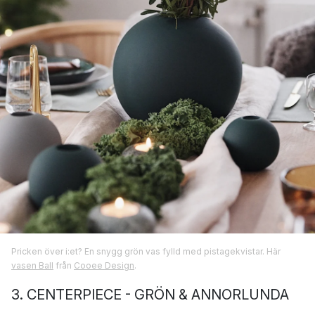
Pricken över i:et? En snygg grön vas fylld med pistagekvistar. Här
vasen Ball
från
Cooee Design
.
3. CENTERPIECE - GRÖN & ANNORLUNDA