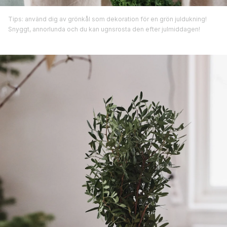
Tips: använd dig av grönkål som dekoration för en grön juldukning!
Snyggt, annorlunda och du kan ugnsrosta den efter julmiddagen!