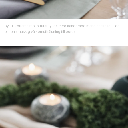
Byt ut kottarna mot strutar fyllda med kanderade mandlar istället – det
blir en smaskig välkomsthälsning till bords!