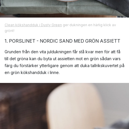
Clean kökshandduk i Dusty Green
ger dukningen en härlig klick av
grönt!
1. PORSLINET - NORDIC SAND MED GRÖN ASSIETT
Grunden från den vita juldukningen får stå kvar men för att få
till det gröna kan du byta ut assietten mot en grön sådan vars
färg du förstärker ytterligare genom att duka tallrikskuvertet på
en grön kökshandduk i linne.