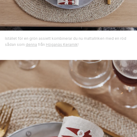
Istället för en grön assiett kombinerar du nu mattallriken med en röd
sådan som
denna
från
Höganäs Keramik
!