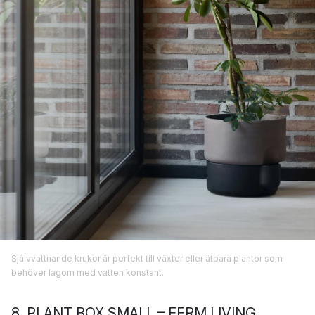
Självvattnande krukor är perfekt till växter eller ätbara plantor som
behöver lagom med vatten konstant.
8. PLANT BOX SMALL – FERM LIVING