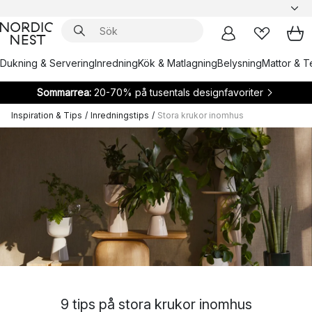
Dukning & Servering
Inredning
Kök & Matlagning
Belysning
Mattor & Te
Sommarrea:
20-70% på tusentals designfavoriter
Inspiration & Tips
/
Inredningstips
/
Stora krukor inomhus
9 tips på stora krukor inomhus