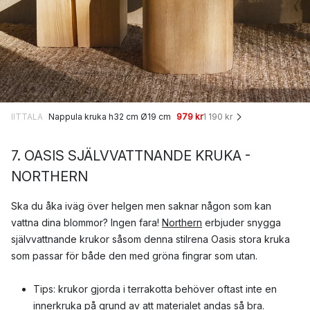
IITTALA
Nappula kruka h32 cm Ø19 cm
979 kr
1 190 kr
7. OASIS SJÄLVVATTNANDE KRUKA -
NORTHERN
Ska du åka iväg över helgen men saknar någon som kan
vattna dina blommor? Ingen fara!
Northern
erbjuder snygga
självvattnande krukor såsom denna stilrena Oasis stora kruka
som passar för både den med gröna fingrar som utan.
Tips: krukor gjorda i terrakotta behöver oftast inte en
innerkruka på grund av att materialet andas så bra.