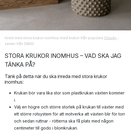
Inred med stora krukor inomhus med krukor från populära
Cloudy
-
serien från DBKD.
STORA KRUKOR INOMHUS – VAD SKA JAG
TÄNKA PÅ?
Tänk på detta när du ska inreda med stora krukor
inomhus:
Krukan bör vara lika stor som plastkrukan växten kommer
i.
Välj en högre och större storlek på krukan till växter med
ett större rotsystem för att motverka att växten blir för torr
och sedan ruttnar - rötterna ska få plats med någon
centimeter till godo i blomkrukan.