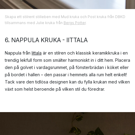
Skapa ett stilrent stilleben med Mud kruka och Post kruka från DBKD
tillsammans med Julie kruka från
Bergs Potter
.
6. NAPPULA KRUKA - IITTALA
Nappula från
Iittala
är en stilren och klassisk keramikkruka i en
trendig lekfull form som smälter harmoniskt in i ditt hem. Placera
den på golvet i vardagsrummet, på fönsterbrädan i köket eller
på bordet i hallen – den passar i hemmets alla rum helt enkelt!
Tack vare den tidlösa designen kan du fylla krukan med vilken
växt som helst beroende på vilken stil du föredrar.