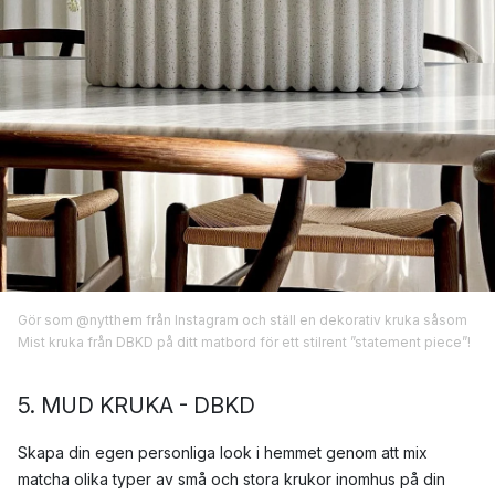
Gör som @nytthem från Instagram och ställ en dekorativ kruka såsom
Mist kruka från DBKD på ditt matbord för ett stilrent ”statement piece”!
5. MUD KRUKA - DBKD
Skapa din egen personliga look i hemmet genom att mix
matcha olika typer av små och stora krukor inomhus på din