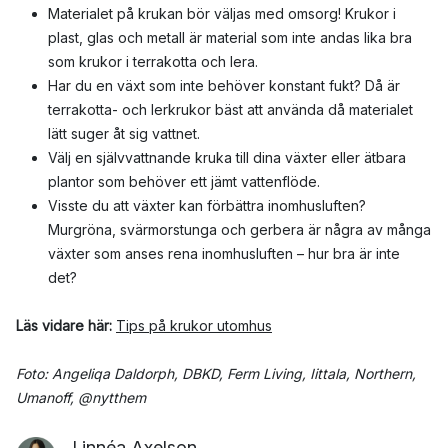
Materialet på krukan bör väljas med omsorg! Krukor i
plast, glas och metall är material som inte andas lika bra
som krukor i terrakotta och lera.
Har du en växt som inte behöver konstant fukt? Då är
terrakotta- och lerkrukor bäst att använda då materialet
lätt suger åt sig vattnet.
Välj en självvattnande kruka till dina växter eller ätbara
plantor som behöver ett jämt vattenflöde.
Visste du att växter kan förbättra inomhusluften?
Murgröna, svärmorstunga och gerbera är några av många
växter som anses rena inomhusluften – hur bra är inte
det?
Läs vidare här:
Tips på krukor utomhus
Foto: Angeliqa Daldorph, DBKD, Ferm Living, Iittala, Northern,
Umanoff, @nytthem
Linnéa Axelson