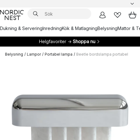
Dukning & Servering
Inredning
Kök & Matlagning
Belysning
Mattor & Te
Helgfavoriter →
Shoppa nu
Belysning
/
Lampor
/
Portabel lampa
/
Beetle bordslampa portabel