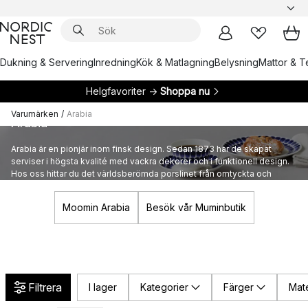
Dukning & Servering
Inredning
Kök & Matlagning
Belysning
Mattor & Te
Helgfavoriter →
Shoppa nu
Varumärken
/
Arabia
Arabia
Arabia är en pionjär inom finsk design. Sedan 1873 har de skapat
serviser i högsta kvalité med vackra dekorer och i funktionell design.
Hos oss hittar du det världsberömda porslinet från omtyckta och
hyllade Arabia.
Moomin Arabia
Besök vår Muminbutik
Filtrera
I lager
Kategorier
Färger
Mate