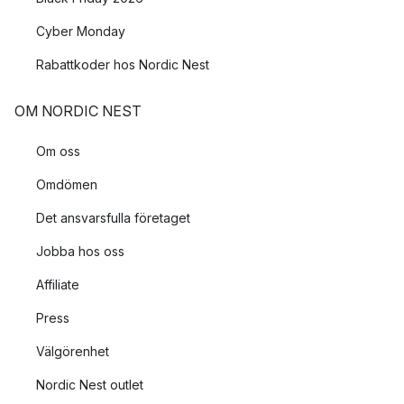
Andra varumärken som är med i Fiskars Group är
Iittala
,
Royal
Copenhagen
och
Rörstrand
.
Cyber Monday
Rabattkoder hos Nordic Nest
Visste du att?
OM NORDIC NEST
Arabia var en av huvudparterna i Cancerfondens Rosa Bandet
insamling 2019 och deltog med fyra olika muggar, vars intäkter
Om oss
gick till att stödja cancerforskningen och bekämpningen av
bröstcancer.
Omdömen
Det ansvarsfulla företaget
Jobba hos oss
Affiliate
Press
Välgörenhet
Nordic Nest outlet