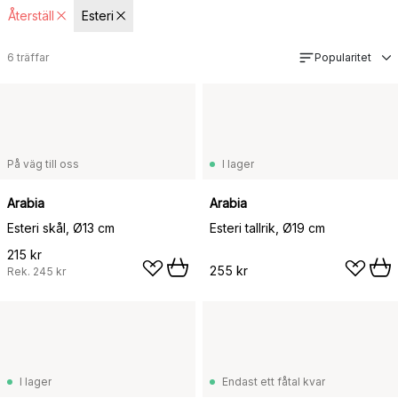
Återställ
Esteri
6
träffar
Popularitet
På väg till oss
I lager
Arabia
Arabia
Esteri skål, Ø13 cm
Esteri tallrik, Ø19 cm
215 kr
255 kr
Rek.
245 kr
I lager
Endast ett fåtal kvar