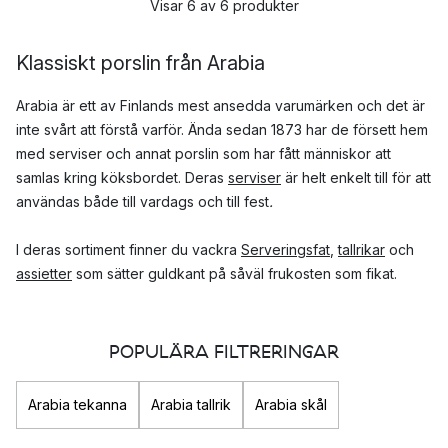
Visar 6 av 6 produkter
Klassiskt porslin från Arabia
Arabia är ett av Finlands mest ansedda varumärken och det är
inte svårt att förstå varför. Ända sedan 1873 har de försett hem
med serviser och annat porslin som har fått människor att
samlas kring köksbordet. Deras
serviser
är helt enkelt till för att
användas både till vardags och till fest
.
I deras sortiment finner du vackra
Serveringsfat
,
tallrikar
och
assietter
som sätter guldkant på såväl frukosten som fikat.
Dessutom är porslinet från Arabia med sina vackra och
färgglada dekorer en snygg
dekorationsdetalj
till ditt hem
POPULÄRA FILTRERINGAR
även när det inte används.
Arabia tekanna
Arabia tallrik
Arabia skål
Hur fick Arabia sitt namn?