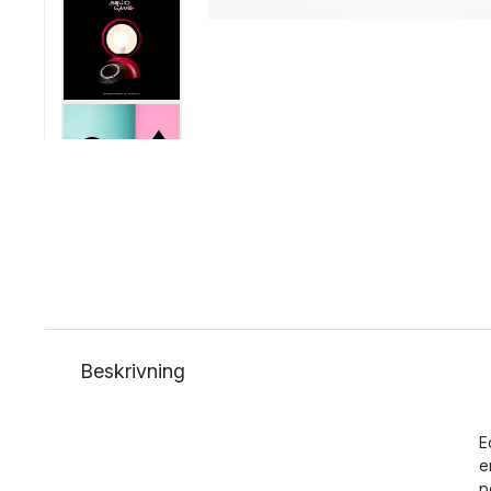
Beskrivning
E
e
p