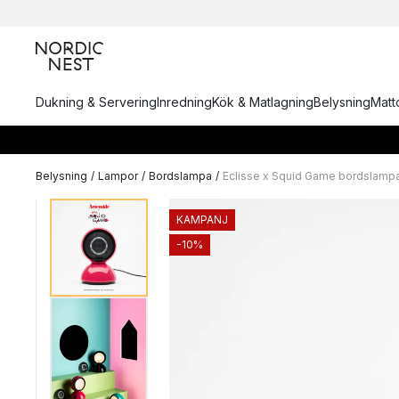
Dukning & Servering
Inredning
Kök & Matlagning
Belysning
Matto
Belysning
/
Lampor
/
Bordslampa
/
Eclisse x Squid Game bordslampa
KAMPANJ
-10%