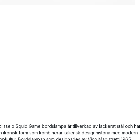
clisse x Squid Game bordslampa är tillverkad av lackerat stål och ha
n ikonisk form som kombinerar italiensk designhistoria med modern
opkultur. Bordslampan som designades av Vico Magistretti 1965,