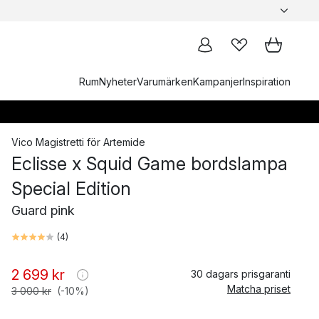
Rum
Nyheter
Varumärken
Kampanjer
Inspiration
Vico Magistretti
för
Artemide
Eclisse x Squid Game bordslampa
Special Edition
Guard pink
(
4
)
2 699 kr
30 dagars prisgaranti
Matcha priset
3 000 kr
(-10%)