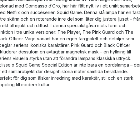
elönad med Compasso d’Oro, har här fått nytt liv i ett unikt samarbet
ed Netflix och succéserien Squid Game. Denna stålampa har en fast
ttre skärm och en roterande inre del som låter dig justera ljuset – frå
irekt till mjukt och diffust. I denna specialutgåva möts form och
unktion i tre unika versioner: The Player, The Pink Guard och The
lack Officer. Varje variant har en egen färgpalett och detaljer som
peglar seriens ikoniska karaktärer. Pink Guard och Black Officer
nkluderar dessutom en avtagbar magnetisk mask – en hyllning till
eriens visuella styrka utan att förändra lampans klassiska uttryck.
clisse x Squid Game Special Edition är inte bara en bordslampa – de
r ett samlarobjekt där designhistoria möter samtida berättande.
erfekt för dig som älskar inredning med karaktär, stil och en stark
oppling till modern kultur.