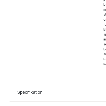
b
m
y
d
f
B
s
i
s
E
ä
P
k
Specifikation