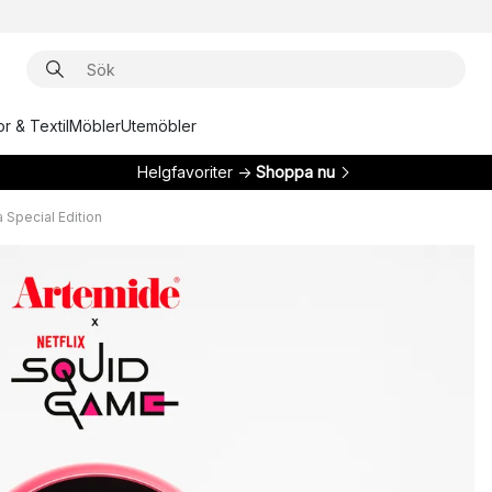
r & Textil
Möbler
Utemöbler
Helgfavoriter →
Shoppa nu
 Special Edition