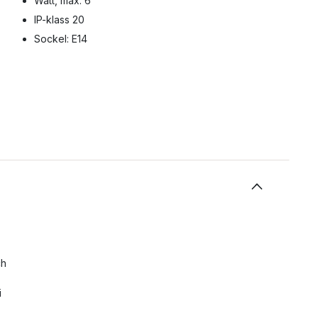
Watt, max: 6
IP-klass 20
Sockel: E14
ch
i