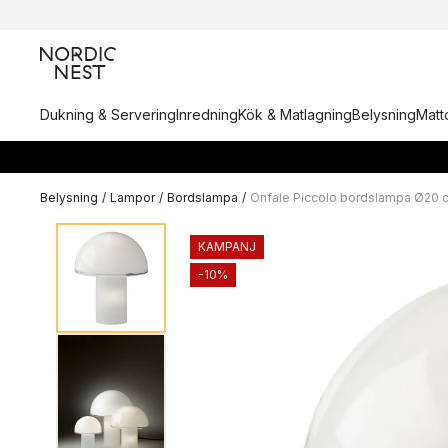
Dukning & Servering
Inredning
Kök & Matlagning
Belysning
Matto
Belysning
/
Lampor
/
Bordslampa
/
Onfale Piccolo bordslampa Ø20 
KAMPANJ
-10%