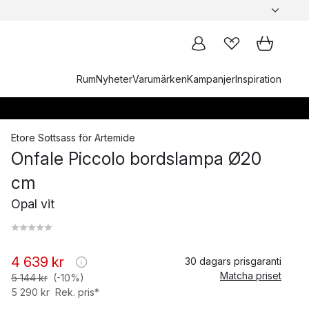
Rum
Nyheter
Varumärken
Kampanjer
Inspiration
Etore Sottsass
för
Artemide
Onfale Piccolo bordslampa Ø20
cm
Opal vit
4 639 kr
30 dagars prisgaranti
Matcha priset
5 144 kr
(-10%)
5 290 kr
Rek. pris*