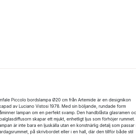
nfale Piccolo bordslampa Ø20 cm från Artemide är en designikon
kapad av Luciano Vistosi 1978. Med sin böljande, rundade form
åminner lampan om en perfekt svamp. Den handblåsta glasramen o
palglasdiffusorn skapar ett mjukt, enhetligt ljus som förhöjer rummet.
ampan är inte bara en ljuskälla utan en konstnärlig detalj som passar 
ardagsrummet, på skrivbordet eller i en hall, där den tillför både stil