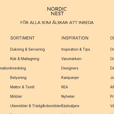
FÖR ALLA SOM ÄLSKAR ATT INREDA
SORTIMENT
INSPIRATION
O
Dukning & Servering
Inspiration & Tips
O
Kök & Matlagning
Varumärken
O
amation
Inredning
Designers
De
Belysning
Kampanjer
J
Mattor & Textil
REA
Af
Möbler
Nyheter
Pr
Utemöbler & Trädgårdsmöbler
Bästsäljare
Vä