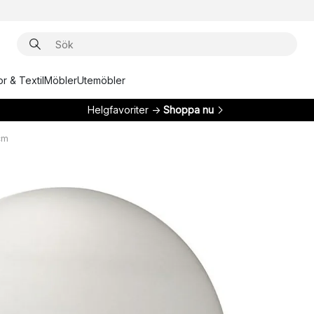
r & Textil
Möbler
Utemöbler
Helgfavoriter →
Shoppa nu
cm