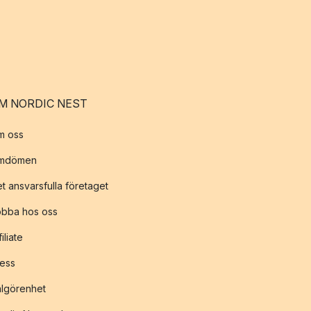
M NORDIC NEST
m oss
mdömen
t ansvarsfulla företaget
obba hos oss
filiate
ess
lgörenhet