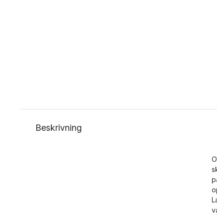
Beskrivning
O
s
p
o
L
v