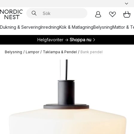
Dukning & Servering
Inredning
Kök & Matlagning
Belysning
Mattor & Te
Helgfavoriter →
Shoppa nu
Belysning
/
Lampor
/
Taklampa & Pendel
/
Bank pendel