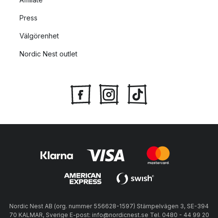
Press
Välgörenhet
Nordic Nest outlet
Nordic Nest AB (org. nummer 556628-1597) Stämpelvägen 3, SE-394
70 KALMAR, Sverige E-post: info@nordicnest.se Tel. 0480 - 44 99 20